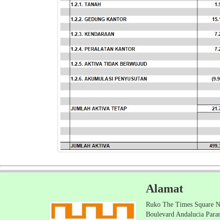
Alamat
Ruko The Times Square N
Boulevard Andalucia Par