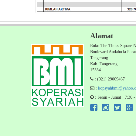
Alamat
Ruko The Times Square N
Boulevard Andalucia Par
Tangerang
Kab. Tangerang
15334
: (021) 29009467
:
kopsyahbmi@yahoo.c
: Senin - Jumat : 7:30 -