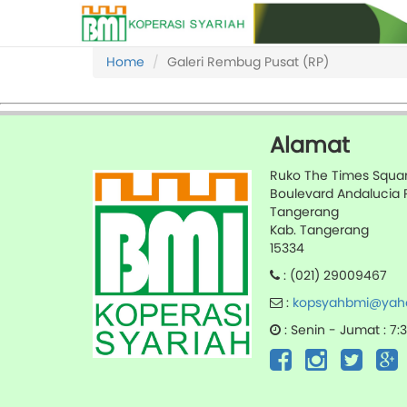
Home
Galeri Rembug Pusat (RP)
Alamat
Ruko The Times Square
Boulevard Andalucia
Tangerang
Kab. Tangerang
15334
: (021) 29009467
:
kopsyahbmi@yaho
: Senin - Jumat : 7: